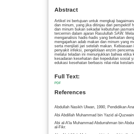
Abstract
Artikel ini bertujuan untuk mengkaji bagaim
dan minum, yang jika ditinjau dari perspektif
dan minum bukan sekadar kebutuhan jasmani,
tercermin dalam ajaran Rasulullah SAW. Melalu
menganalisis hadis-hadis yang berkaitan de
mengajarkan adab makan dan minum yang me
serta menjilati jari setelah makan. Kebiasaan
penyakit infeksi, pengelolaan enzim pencern
melalui teladan ini menunjukkan bahwa etika 
kesadaran kesehatan dan kepedulian sosial y
edukasi kesehatan berbasis nilai-nilai keisl
Full Text:
PDF
References
Abdullah Nasikh Ulwan, 1990, Pendidikan An
Abi Abdillah Muhammad bin Yazid al-Quzwaini
Abi al-A’la Muhammad Abdurrahman bin Abdurra
al-Fikr.