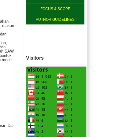
FOCUS & SCOPE
AUTHOR GUIDELINES
makan
m, makan
 dan
nan,
ahan
llah SAW
mbentuk
Visitors
n model
sir: Dar