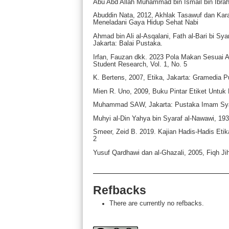
Abu Abd Allah Muhammad bin Ismail bin Ibrahim
Abuddin Nata, 2012, Akhlak Tasawuf dan Kara
Meneladani Gaya Hidup Sehat Nabi
Ahmad bin Ali al-Asqalani, Fath al-Bari bi S
Jakarta: Balai Pustaka.
Irfan, Fauzan dkk. 2023 Pola Makan Sesuai 
Student Research, Vol. 1, No. 5
K. Bertens, 2007, Etika, Jakarta: Gramedia 
Mien R. Uno, 2009, Buku Pintar Etiket Untu
Muhammad SAW, Jakarta: Pustaka Imam Syaf
Muhyi al-Din Yahya bin Syaraf al-Nawawi, 193
Smeer, Zeid B. 2019. Kajian Hadis‑Hadis Etik
2
Yusuf Qardhawi dan al-Ghazali, 2005, Fiqh 
Refbacks
There are currently no refbacks.