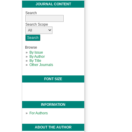
JOURNAL CONTENT
Search
Search Scope
Browse
By Issue
By Author
By Title
Other Journals
FONT SIZE
INFORMATION
For Authors
ABOUT THE AUTHOR