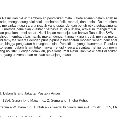
ana Rasulullah SAW memberikan pendidikan melalui keteladanan dalam adab 
 hadis, mengandung nilai-nilai kesehatan fisik, mental, dan sosial. Dalam Isla
 melainkan juga sarana ibadah yang diatur dengan penuh etika sebagaimana
i metode penelitian kualitatif berbasis studi pustaka, artikel ini menghimpun
ngan pola konsumsi sehat. Hasil kajian menunjukkan bahwa Rasulullah SAW
liputi membaca basmalah, makan dengan tangan kanan, tidak meniup maka
 ini ternyata selaras dengan prinsip-prinsip kesehatan modern seperti penceg
aan, hingga penguatan hubungan sosial. Pendidikan yang ditanamkan Rasulu
konsumsi dalam Islam tidak hanya mendidik secara spiritual, tetapi juga me
ang holistik. Dengan demikian, pola konsumsi Rasulullah SAW patut dijadika
aman yang universal dan relevan sepanjang masa.
ak Dalam Islam, Jakarta: Pustaka Amani.
, 1954, Sunan Ibnu Majah, juz 2, Semarang; Thoha Putra.
him al-Mubarakfuri, Tuhfah al- Ahwadzi bi Syarhijami al-Turmudzi, juz 5, Me