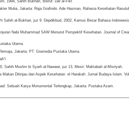
, 1994, Sahih Bukhari, Beirut: Dar al-Fikr.
kter Mulia, Jakarta: Raja Grafindo. Ade Hasman, Rahasia Kesehatan Rasulul
yarh Sahih al-Bukhari, juz 9. Depdikbud, 2002, Kamus Besar Bahasa Indoneesi
Anjuran Nabi Muhammad SAW Menurut Perspektif Kesehatan. Journal of Crea
Pustaka Utama.
k Remaja, Jakarta: PT. Gramedia Pustaka Utama.
i’I.
0, Sahih Muslim bi Syarh al-Nawawi, juz 13, Mesir: Maktabah al-Misriyah.
a Makan Ditinjau dari Aspek Kesehatan. el Harakah: Jurnal Budaya Islam. Vol
Jihad: Sebuah Karya Monumental Terlengkap, Jakarta: Pustaka Azam.