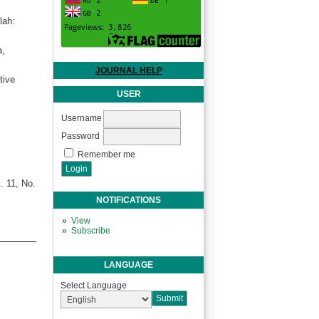
lah:
a,
JOURNAL HELP
tive
USER
Username
Password
Remember me
. 11, No.
NOTIFICATIONS
View
Subscribe
LANGUAGE
Select Language