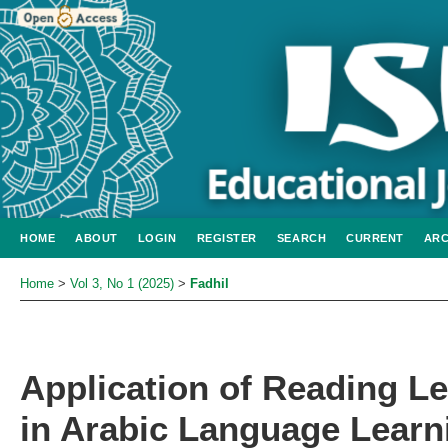
HOME
ABOUT
LOGIN
REGISTER
SEARCH
CURRENT
ARC
Home
>
Vol 3, No 1 (2025)
>
Fadhil
Application of Reading Le
in Arabic Language Learn