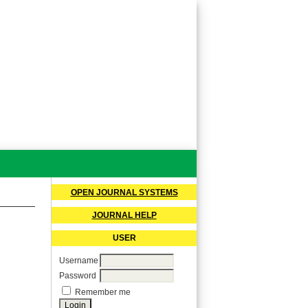
OPEN JOURNAL SYSTEMS
JOURNAL HELP
USER
Username
Password
Remember me