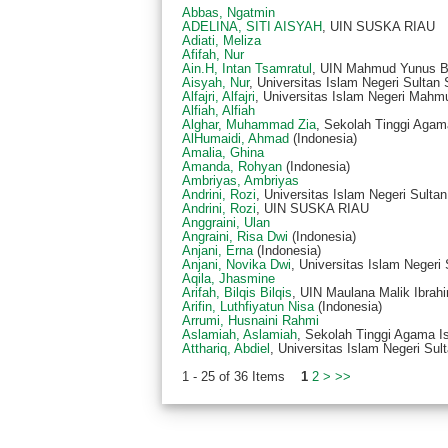
Abbas, Ngatmin
ADELINA, SITI AISYAH
, UIN SUSKA RIAU
Adiati, Meliza
Afifah, Nur
Ain.H, Intan Tsamratul
, UIN Mahmud Yunus Ba
Aisyah, Nur
, Universitas Islam Negeri Sultan 
Alfajri, Alfajri
, Universitas Islam Negeri Mah
Alfiah, Alfiah
Alghar, Muhammad Zia
, Sekolah Tinggi Agama
AlHumaidi, Ahmad
(Indonesia)
Amalia, Ghina
Amanda, Rohyan
(Indonesia)
Ambriyas, Ambriyas
Andrini, Rozi
, Universitas Islam Negeri Sulta
Andrini, Rozi
, UIN SUSKA RIAU
Anggraini, Ulan
Angraini, Risa Dwi
(Indonesia)
Anjani, Erna
(Indonesia)
Anjani, Novika Dwi
, Universitas Islam Negeri
Aqila, Jhasmine
Arifah, Bilqis Bilqis
, UIN Maulana Malik Ibrah
Arifin, Luthfiyatun Nisa
(Indonesia)
Arrumi, Husnaini Rahmi
Aslamiah, Aslamiah
, Sekolah Tinggi Agama Is
Atthariq, Abdiel
, Universitas Islam Negeri Sul
1 - 25 of 36 Items
1
2
>
>>