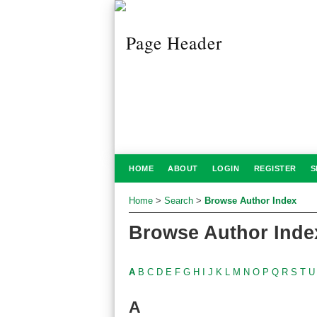
HOME
ABOUT
LOGIN
REGISTER
S
Home
>
Search
>
Browse Author Index
Browse Author Inde
A
B
C
D
E
F
G
H
I
J
K
L
M
N
O
P
Q
R
S
T
U
A