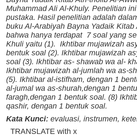
Muhammad Ali Al-Khuly. Penelitian ini 
pustaka. Hasil penelitian adalah dala
buku Al-Arabiyah Bayna Yadaik Kitab A
bahwa hanya terdapat 7 soal yang ses
Khuli yaitu (1). Ikhtibar mujawizah as
bentuk soal (2). Ikhtibar mujawizah a
soal (3). Ikhtibar as- shawab wa al- kh
Ikhtibar mujawizah al-jumlah wa as-s
(5). Ikhtibar al-istifham, dengan 1 ben
al-jumal wa as-shurah,dengan 1 bentuk 
faragh,dengan 1 bentuk soal. (8) Ikht
qashir, dengan 1 bentuk soal.
Kata Kunci:
evaluasi, instrumen, ke
TRANSLATE with x