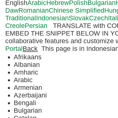
English
Arabic
Hebrew
Polish
Bulgarian
Daw
Romanian
Chinese Simplified
Hung
Traditional
Indonesian
Slovak
Czech
Ita
Creole
Persian
TRANSLATE with C
EMBED THE SNIPPET BELOW IN Y
collaborative features and customize 
Portal
Back
This page is in Indonesia
Afrikaans
Albanian
Amharic
Arabic
Armenian
Azerbaijani
Bengali
Bulgarian